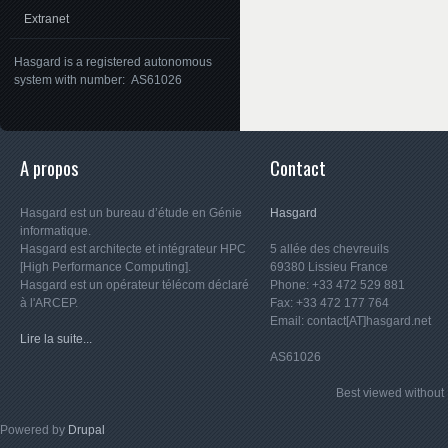
Extranet
Hasgard is a registered autonomous
system with number: AS61026
A propos
Contact
Hasgard est un bureau d’étude en Génie
Hasgard
informatique.
Hasgard est architecte et intégrateur HPC
5 allée des chevreuils
[High Performance Computing].
69380 Lissieu France
Hasgard est un opérateur télécom déclaré
Phone: +33 472 529 881
à l'ARCEP.
Fax: +33 472 177 764
Email: contact[AT]hasgard.net
Lire la suite...
AS61026
Best viewed witho
Powered by
Drupal