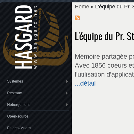
Home
» L'équipe du Pr. 
You are here
L'équipe du Pr. 
Mémoire partagée po
Avec 1856 coeurs et
l'utilisation d'appli
Systèmes
...détail
Réseaux
Hébergement
Open-source
Etudes / Audits