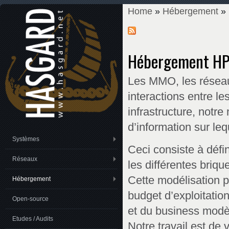
Home
»
Hébergement
» 
You are here
Hébergement H
Les MMO, les réseaux
interactions entre le
infrastructure, notre
d’information sur lequ
Systèmes
Ceci consiste à défin
Réseaux
les différentes briqu
Cette modélisation p
Hébergement
budget d’exploitatio
Open-source
et du business modè
Etudes / Audits
Notre travail est de