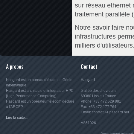
sur réseau ethernet 
traitement parallèle
Notre savoir faire n
infrastructures perm
milliers d'utilisateurs
A propos
Contact
Hasgard est un bureau d’étude en Génie
Hasgard
informatique.
Hasgard est architecte et intégrateur HPC
5 allée des chevreuils
[High Performance Computing].
69380 Lissieu France
Hasgard est un opérateur télécom déclaré
Phone: +33 472 529 881
à l'ARCEP.
Fax: +33 472 177 764
Email: contact[AT]hasgard.net
Lire la suite...
AS61026
Best viewed witho