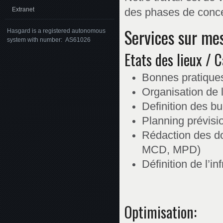
Extranet
des phases de concep
Services sur me
Hasgard is a registered autonomous
system with number: AS61026
Etats des lieux / 
Bonnes pratique
Organisation de l
Definition des b
Planning prévisi
Rédaction des do
MCD, MPD)
Définition de l’i
Optimisation: