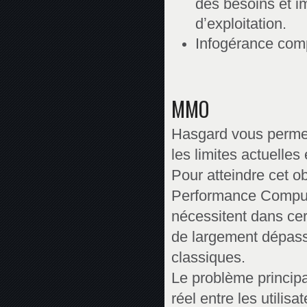
des besoins et i
dʼexploitation.
Infogérance comp
MMO
Hasgard vous permet
les limites actuelles
Pour atteindre cet o
Performance Computi
nécessitent dans cer
de largement dépasse
classiques.
Le problème principa
réel entre les utilis