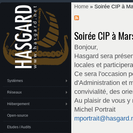
Home
» Soirée CIP à Mar
You are here
Soirée CIP à Mars
Bonjour,
Hasgard sera présent
locales et participe
Ce sera l'occasion p
Systèmes
d'Administration et 
convivialité, des or
Réseaux
Au plaisir de vous y 
Hébergement
Michel Portrait
Open-source
mportrait@hasgard.
Etudes / Audits