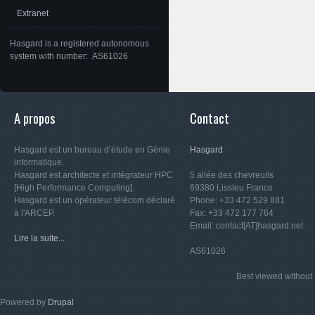
Extranet
Hasgard is a registered autonomous
system with number: AS61026
A propos
Contact
Hasgard est un bureau d’étude en Génie
Hasgard
informatique.
Hasgard est architecte et intégrateur HPC
5 allée des chevreuils
[High Performance Computing].
69380 Lissieu France
Hasgard est un opérateur télécom déclaré
Phone: +33 472 529 881
à l'ARCEP.
Fax: +33 472 177 764
Email: contact[AT]hasgard.net
Lire la suite...
AS61026
Best viewed witho
Powered by
Drupal